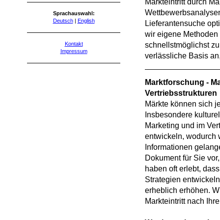
Markteintritt durch M
Wettbewerbsanalyse
Sprachauswahl:
Deutsch
|
English
Lieferantensuche opt
wir eigene Methoden 
Kontakt
schnellstmöglichst z
Impressum
verlässliche Basis an
Marktforschung - M
Vertriebsstrukturen
Märkte können sich j
Insbesondere kulturel
Marketing und im Ver
entwickeln, wodurch w
Informationen gelang
Dokument für Sie vor,
haben oft erlebt, das
Strategien entwickeln
erheblich erhöhen. Wi
Markteintritt nach Ihr